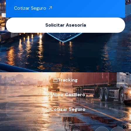
logísticas a la medida.
Cotizar Seguro
Cotizar Importación
Solicitar Asesoría
Solicitar Asesoría
Abrir Casillero
Cotizar Seguro de Carga
Rastrear Paquete
Tracking
Abrir Casillero
Cotizar Seguro